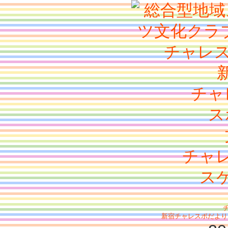
チャ
ス
チャ
ス
新宿チャレスポだより