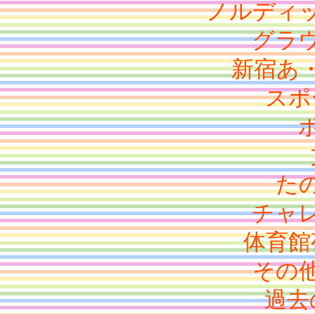
ノルディ
グラ
新宿あ
スポ
た
チャ
体育館
その
過去