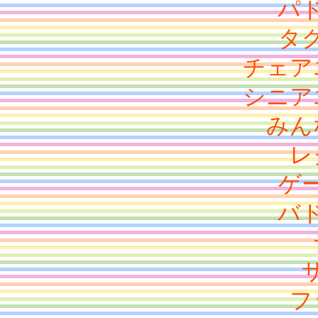
パ
タ
チェア
シニア
みん
レ
ゲ
バ
フ