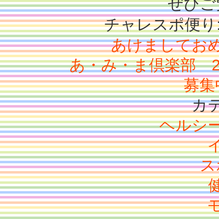
ぜひご
チャレスポ便り
あけましてお
あ・み・ま倶楽部 
募集
カ
ヘルシ
ス