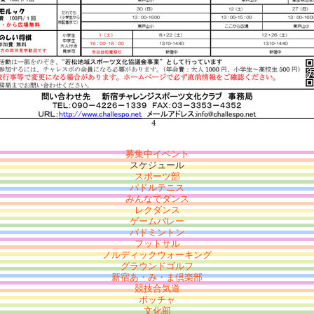
募集中イベント
スケジュール
スポーツ部
パドルテニス
みんなでダンス
レクダンス
ゲームバレー
バドミントン
フットサル
ノルディックウォーキング
グラウンドゴルフ
新宿あ・み・ま倶楽部
競技合気道
ボッチャ
文化部