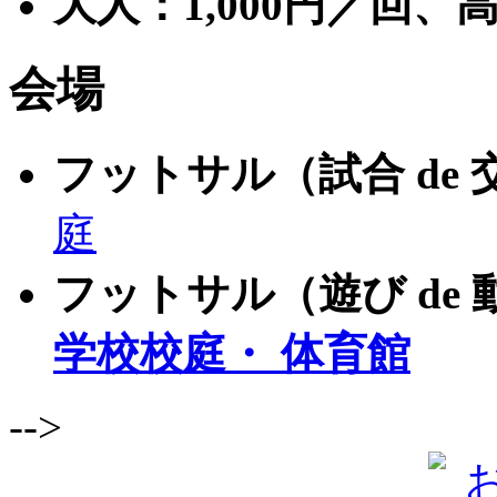
大人：
1,000
円／回、
会場
フットサル（試合
de
庭
フットサル（遊び
de
学校
校庭
・ 体育館
-->