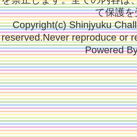
て保護を
Copyright(c) Shinjyuku Chall
reserved.Never reproduce or re
Powered B