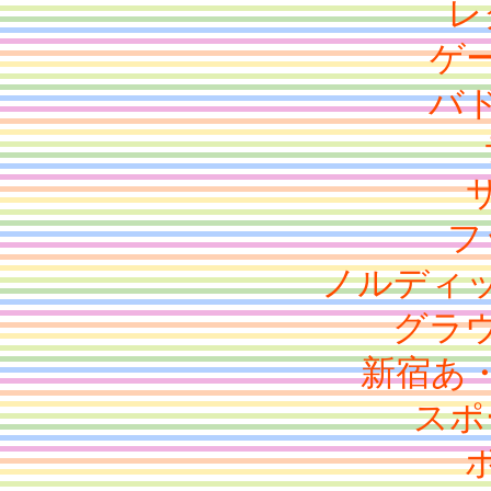
レ
ゲ
バ
フ
ノルディ
グラ
新宿あ
スポ