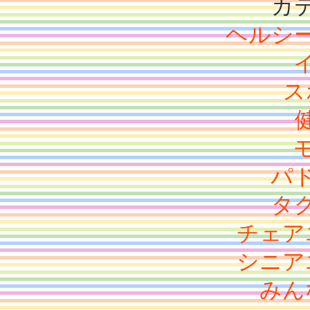
カ
ヘルシ
ス
パ
タ
チェア
シニア
みん