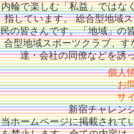
内輪で楽しむ「私益」ではな
指しています。 総合型地域
民の皆さんです。「地域」の
合型地域スポーツクラブ、す
達・会社の同僚などを誘
個人
お
サ
新宿チャレン
当ホームページに掲載されて
を禁止します。全ての内容は