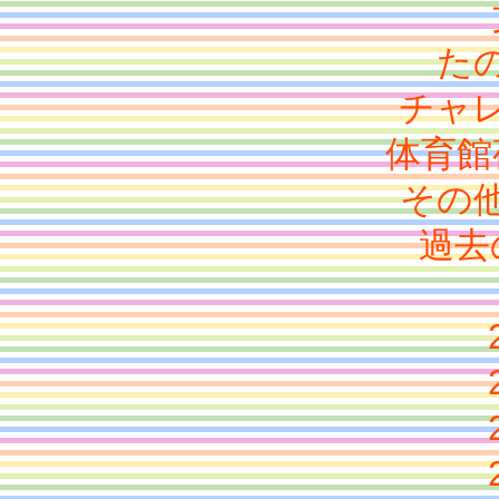
た
チャ
体育館
その
過去