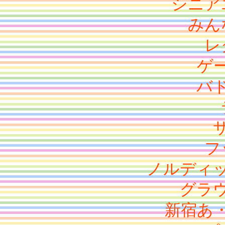
シニア
みん
レ
ゲ
バ
フ
ノルディ
グラ
新宿あ