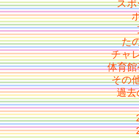
スポ
た
チャ
体育館
その
過去