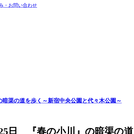
』の暗渠の道を歩く～新宿中央公園と代々木公園～
25日 『春の小川』の暗渠の