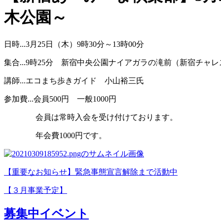
木公園～
日時...3月25日（木）9時30分～13時00分
集合...9時25分 新宿中央公園ナイアガラの滝前（新宿チャ
講師...エコまち歩きガイド 小山裕三氏
参加費...会員500円 一般1000円
会員は常時入会を受け付けております。
年会費1000円です。
【重要なお知らせ】緊急事態宣言解除まで活動中
【３月事業予定】
募集中イベント