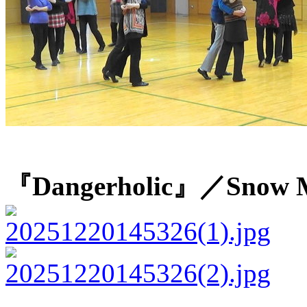
『Dangerholic』／Snow 