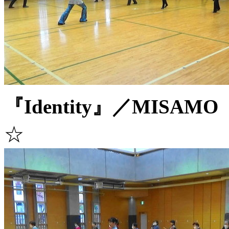
『Identity』／MISAMO
☆