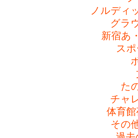
ノルディ
グラ
新宿あ
スポ
た
チャ
体育館
その
過去