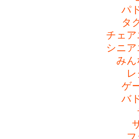
パ
タ
チェア
シニア
みん
レ
ゲ
バ
フ